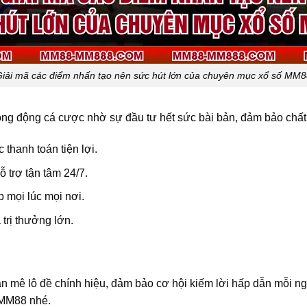
iải mã các điểm nhấn tạo nên sức hút lớn của chuyên mục xổ số MM
ộng động cá cược nhờ sự đầu tư hết sức bài bản, đảm bảo chất 
 thanh toán tiện lợi.
 trợ tận tâm 24/7.
 mọi lúc mọi nơi.
trị thưởng lớn.
ân mê lô đề chính hiệu, đảm bảo cơ hội kiếm lời hấp dẫn mỗi 
i MM88 nhé.