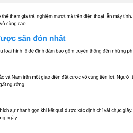
 thể tham gia trải nghiệm mượt mà trên điện thoại lẫn máy tính.
 vô cùng cao.
được săn đón nhất
iều loại hình lô đề đình đám bao gồm truyền thống đến những ph
ắc và Nam trên một giao diện đặt cược vô cùng tiện lợi. Người 
 ngất ngưởng.
hích sự nhanh gọn khi kết quả được xác định chỉ vài chục giâ
ong ngày.