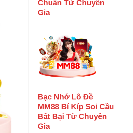
Chuẩn Từ Chuyên
Gia
Bạc Nhớ Lô Đề
MM88 Bí Kíp Soi Cầu
Bất Bại Từ Chuyên
Gia