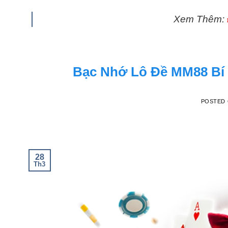
Xem Thêm:
Bạc Nhớ Lô Đề MM88 Bí 
POSTED
28
Th3