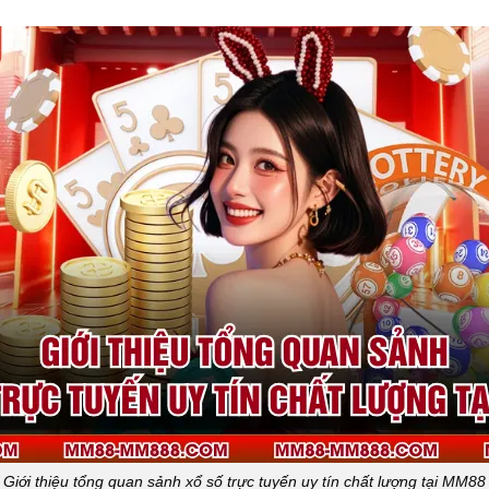
Giới thiệu tổng quan sảnh xổ số trực tuyến uy tín chất lượng tại MM88