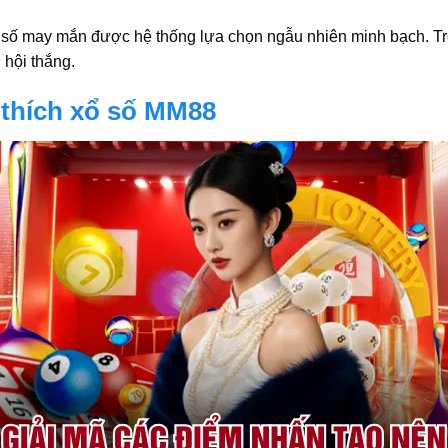
on số may mắn được hệ thống lựa chọn ngẫu nhiên minh bạch. T
 hội thắng.
 thích xổ số MM88