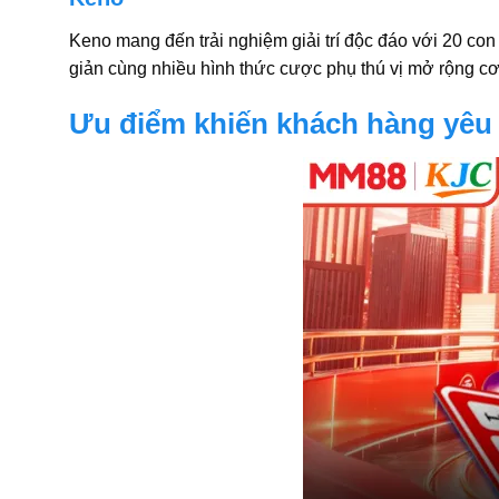
Keno mang đến trải nghiệm giải trí độc đáo với 20 c
giản cùng nhiều hình thức cược phụ thú vị mở rộng cơ
Ưu điểm khiến khách hàng yêu