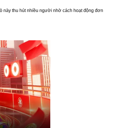
rò này thu hút nhiều người nhờ cách hoạt động đơn