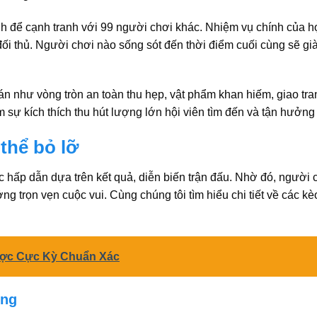
 để cạnh tranh với 99 người chơi khác. Nhiệm vụ chính của họ
c đối thủ. Người chơi nào sống sót đến thời điểm cuối cùng sẽ gi
oán như vòng tròn an toàn thu hẹp, vật phẩm khan hiếm, giao tr
sự kích thích thu hút lượng lớn hội viên tìm đến và tận hưởng 
thể bỏ lỡ
 hấp dẫn dựa trên kết quả, diễn biến trận đấu. Nhờ đó, người 
g trọn vẹn cuộc vui. Cùng chúng tôi tìm hiểu chi tiết về các k
ược Cực Kỳ Chuẩn Xác
ùng