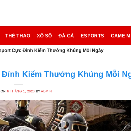
THỂ THAO
XỔ SỐ
ĐÁ GÀ
ESPORTS
GAME M
port Cực Đỉnh Kiếm Thưởng Khủng Mỗi Ngày
 Đỉnh Kiếm Thưởng Khủng Mỗi N
 ON
6 THÁNG 1, 2026
BY
ADMIN