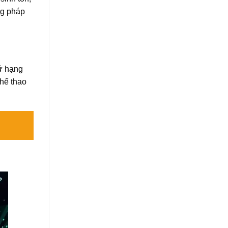
ng pháp
hứ hạng
thể thao