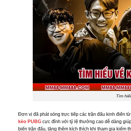
Tìm hiể
Đơn vị đã phát sóng trực tiếp các trận đấu kinh điển 
kèo PUBG
cực đỉnh với tỷ lệ thưởng cao dễ dàng giúp
biến trận đấu, tăng thêm kích thích khi tham gia kiếm 