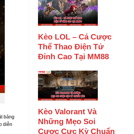
Kèo LOL – Cá Cược
Thể Thao Điện Tử
Đỉnh Cao Tại MM88
Kèo Valorant Và
ật bảng
Những Mẹo Soi
o diễn
Cược Cực Kỳ Chuẩn