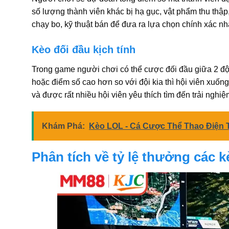
số lượng thành viên khác bị hạ gục, vật phẩm thu thậ
chạy bo, kỹ thuật bán để đưa ra lựa chọn chính xác nh
Kèo đối đầu kịch tính
Trong game người chơi có thể cược đối đầu giữa 2 đội
hoặc điểm số cao hơn so với đội kia thì hội viên xuống
và được rất nhiều hội viên yêu thích tìm đến trải nghiệ
Khám Phá:
Kèo LOL - Cá Cược Thể Thao Điện 
Phân tích về tỷ lệ thưởng các 