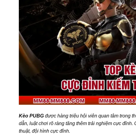
Kèo PUBG
được hàng triệu hội viên quan tâm trong t
dẫn, luật chơi rõ ràng tăng thêm trải nghiệm cực đỉnh
thuật, đội hình cực đỉnh.