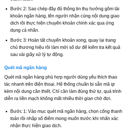
Bước 2: Sao chép đầy đủ thông tin thụ hưởng gồm tài
khoản ngân hàng, tên người nhận cùng nội dung giao
dịch rồi thực hiện chuyển khoản chính xác qua ứng
dụng cá nhân.
Bước 3: Hoàn tất chuyển khoản xong, quay lại trang
chủ thương hiệu rồi làm mới số dư để kiểm tra kết quả
sau vài giây xử lý tự động.
Quét mã ngân hàng
Quét mã ngân hàng phù hợp người dùng yêu thích thao
tác nhanh trên điện thoại. Hệ thống chuẩn bị sẵn mã qr
kèm nội dung cần thiết. Chỉ cần làm đúng thứ tự, quá trình
diễn ra liền mạch không mất nhiều thời gian chờ đợi.
Bước 1: Vào mục quét mã ngân hàng, chọn cổng thanh
toán rồi nhập số điểm mong muốn trước khi nhấn xác
nhận thực hiện giao dịch.