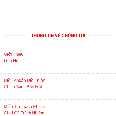
THÔNG TIN VỀ CHÚNG TÔI
Giới Thiệu
Liên Hệ
Điều Khoản Điều Kiện
Chính Sách Bảo Mật
Miễn Trừ Trách Nhiệm
Chơi Có Trách Nhiệm