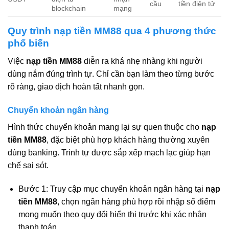
cầu
tiền điện tử
blockchain
mạng
Quy trình nạp tiền MM88 qua 4 phương thức
phổ biến
Việc
nạp tiền MM88
diễn ra khá nhẹ nhàng khi người
dùng nắm đúng trình tự. Chỉ cần bạn làm theo từng bước
rõ ràng, giao dịch hoàn tất nhanh gọn.
Chuyển khoản ngân hàng
Hình thức chuyển khoản mang lại sự quen thuộc cho
nạp
tiền MM88
, đặc biệt phù hợp khách hàng thường xuyên
dùng banking. Trình tự được sắp xếp mạch lạc giúp hạn
chế sai sót.
Bước 1: Truy cập mục chuyển khoản ngân hàng tại
nạp
tiền MM88
, chọn ngân hàng phù hợp rồi nhập số điểm
mong muốn theo quy đổi hiển thị trước khi xác nhận
thanh toán.