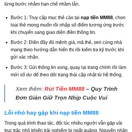
từng bước nhằm hạn chế nhầm lẫn.
Bước 1: Truy cập mục thẻ cào tại
nạp
tiền
MM88
, chọn
loại thẻ mong muốn rồi nhập số điểm tương ứng trước
khi chuyển sang giao diện điền thông tin.
Bước 2: Điền đầy đủ mệnh giá, mã thẻ, seri cùng nhà
mạng theo hướng dẫn hiển thị rồi kiểm tra kỹ trước khi
gửi xác nhận.
Bước 3: Gửi thông tin xong, quay lại trang chính rồi làm
mới số dư để theo dõi trạng thái cập nhật từ hệ thống.
Xem thêm:
Rút Tiền MM88
– Quy Trình
Đơn Giản Giữ Trọn Nhịp Cuộc Vui
Lỗi nhỏ hay gặp khi nạp tiền MM88
Trong quá trình thao tác, đôi lúc nhiều người vẫn gặp vài
trục trặc nhỏ khiến trải nghiệm bị ngắt quãng. Nguyên nhân