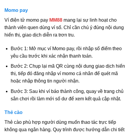
Momo pay
Ví điện tử momo pay
MM88
mang lại sự linh hoạt cho
thành viên quen dùng ví số. Chỉ cần chú ý đúng nội dung
hiển thị, giao dịch diễn ra trơn tru.
Bước 1: Mở mục ví Momo pay, rồi nhập số điểm theo
yêu cầu trước khi xác nhận thanh toán.
Bước 2: Chụp lại mã QR cùng nội dung giao dịch hiển
thị, tiếp đó đăng nhập ví momo cá nhân để quét mã
hoặc nhập thông tin người nhận.
Bước 3: Sau khi ví báo thành công, quay về trang chủ
sân chơi rồi làm mới số dư để xem kết quả cập nhật.
Thẻ cào
Thẻ cào phù hợp người dùng muốn thao tác trực tiếp
không qua ngân hàng. Quy trình được hướng dẫn chi tiết