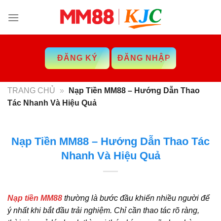
Skip
to
content
ĐĂNG KÝ
ĐĂNG NHẬP
TRANG CHỦ
»
Nạp Tiền MM88 – Hướng Dẫn Thao
Tác Nhanh Và Hiệu Quả
Nạp Tiền MM88 – Hướng Dẫn Thao Tác
Nhanh Và Hiệu Quả
Nạp tiền MM88
thường là bước đầu khiến nhiều người để
ý nhất khi bắt đầu trải nghiệm. Chỉ cần thao tác rõ ràng,